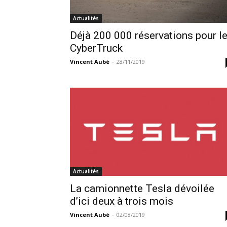
Actualités
Déjà 200 000 réservations pour l
CyberTruck
Vincent Aubé
-
28/11/2019
Actualités
La camionnette Tesla dévoilée
d’ici deux à trois mois
Vincent Aubé
-
02/08/2019