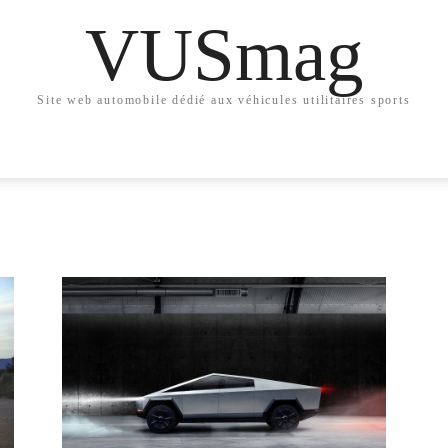
VUSmag
Site web automobile dédié aux véhicules utilitaires sports