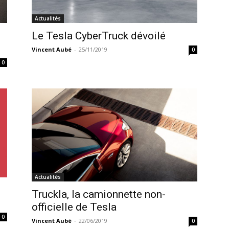
Actualités
e
Le Tesla CyberTruck dévoilé
Vincent Aubé
-
25/11/2019
0
0
Actualités
Truckla, la camionnette non-
officielle de Tesla
0
Vincent Aubé
-
22/06/2019
0