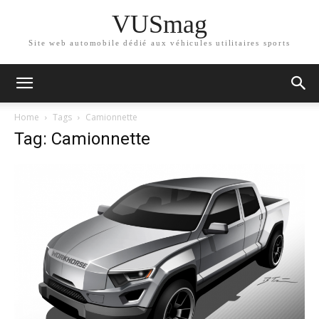
VUSmag
Site web automobile dédié aux véhicules utilitaires sports
Home
Tags
Camionnette
Tag: Camionnette