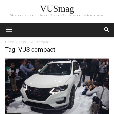
VUSmag
Site web automobile dédié aux véhicules utilitaires sports
Home
Tags
VUS compact
Tag: VUS compact