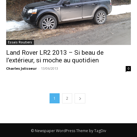
Essais Routiers
Land Rover LR2 2013 – Si beau de
l’extérieur, si moche au quotidien
Charles Jolicoeur
-
13/06/2013
0
1
2
© Newspaper WordPress Theme by TagDiv