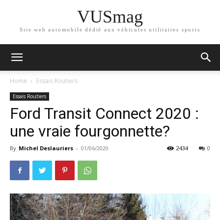
VUSmag
Site web automobile dédié aux véhicules utilitaires sports
Home
Essais Routiers
Essais Routiers
Ford Transit Connect 2020 :
une vraie fourgonnette?
By
Michel Deslauriers
-
01/06/2020
2434
0