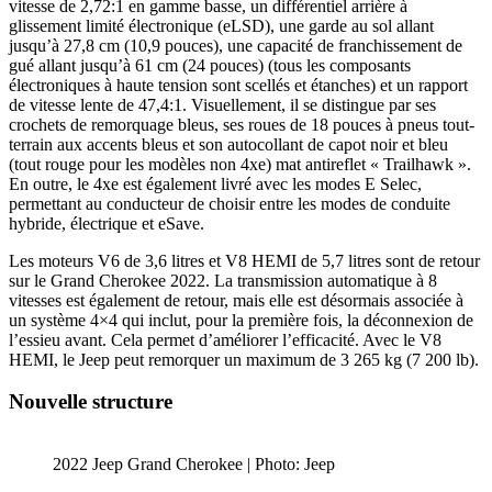
vitesse de 2,72:1 en gamme basse, un différentiel arrière à
glissement limité électronique (eLSD), une garde au sol allant
jusqu’à 27,8 cm (10,9 pouces), une capacité de franchissement de
gué allant jusqu’à 61 cm (24 pouces) (tous les composants
électroniques à haute tension sont scellés et étanches) et un rapport
de vitesse lente de 47,4:1. Visuellement, il se distingue par ses
crochets de remorquage bleus, ses roues de 18 pouces à pneus tout-
terrain aux accents bleus et son autocollant de capot noir et bleu
(tout rouge pour les modèles non 4xe) mat antireflet « Trailhawk ».
En outre, le 4xe est également livré avec les modes E Selec,
permettant au conducteur de choisir entre les modes de conduite
hybride, électrique et eSave.
Les moteurs V6 de 3,6 litres et V8 HEMI de 5,7 litres sont de retour
sur le Grand Cherokee 2022. La transmission automatique à 8
vitesses est également de retour, mais elle est désormais associée à
un système 4×4 qui inclut, pour la première fois, la déconnexion de
l’essieu avant. Cela permet d’améliorer l’efficacité. Avec le V8
HEMI, le Jeep peut remorquer un maximum de 3 265 kg (7 200 lb).
Nouvelle structure
2022 Jeep Grand Cherokee | Photo: Jeep