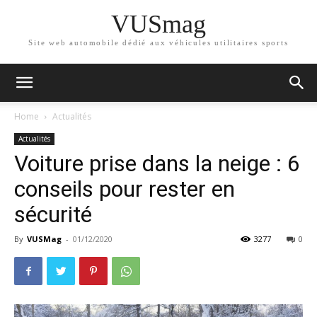
VUSmag
Site web automobile dédié aux véhicules utilitaires sports
Home
Actualités
Actualités
Voiture prise dans la neige : 6
conseils pour rester en
sécurité
By
VUSMag
-
01/12/2020
3277
0