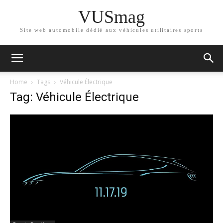
VUSmag
Site web automobile dédié aux véhicules utilitaires sports
Home
Tags
Véhicule Électrique
Tag: Véhicule Électrique