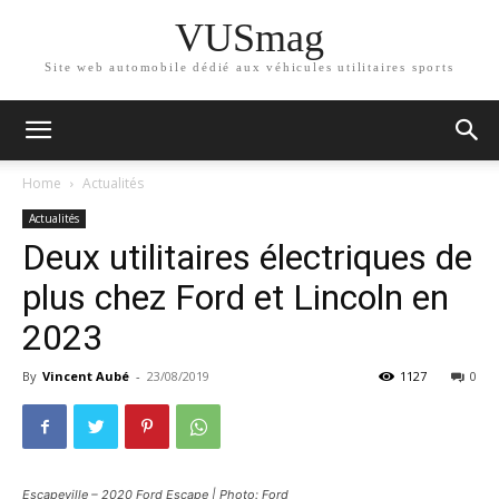
VUSmag
Site web automobile dédié aux véhicules utilitaires sports
Home
Actualités
Actualités
Deux utilitaires électriques de
plus chez Ford et Lincoln en
2023
By
Vincent Aubé
-
23/08/2019
1127
0
Escapeville – 2020 Ford Escape | Photo: Ford