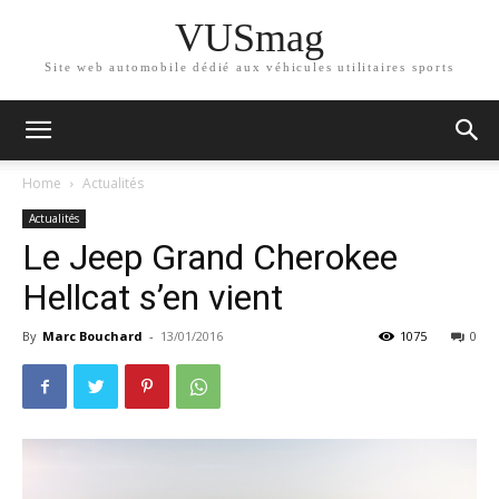
VUSmag
Site web automobile dédié aux véhicules utilitaires sports
Home
Actualités
Actualités
Le Jeep Grand Cherokee
Hellcat s’en vient
By
Marc Bouchard
-
13/01/2016
1075
0