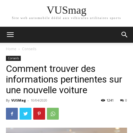
VUSmag
Site web automobile dédié aux véhicules utilitaires sports
Home
Conseils
Conseils
Comment trouver des
informations pertinentes sur
une nouvelle voiture
By
VUSMag
-
10/04/2020
1241
0