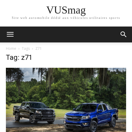
VUSmag
Site web automobile dédié aux véhicules utilitaires sports
Home
Tags
Z71
Tag: z71