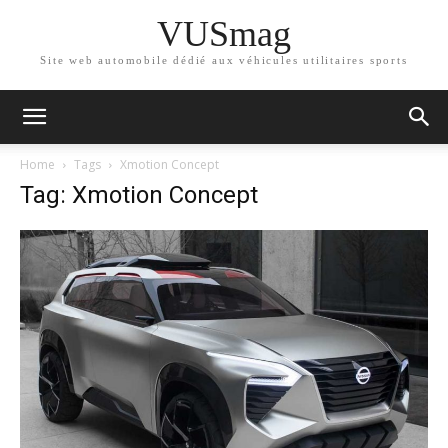
VUSmag
Site web automobile dédié aux véhicules utilitaires sports
Home
Tags
Xmotion Concept
Tag: Xmotion Concept