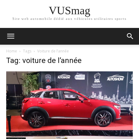
VUSmag
Site web automobile dédié aux véhicules utilitaires sports
Home
Tags
Voiture de l’année
Tag: voiture de l’année