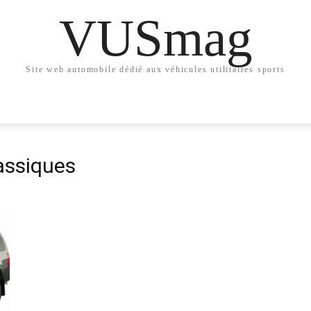
VUSmag
Site web automobile dédié aux véhicules utilitaires sports
lassiques