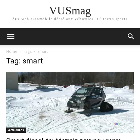
VUSmag
Site web automobile dédié aux véhicules utilitaires sports
Home
Tags
Smart
Tag: smart
Actualités