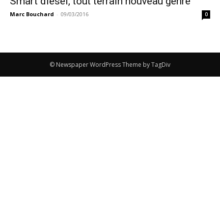
Smart diesel, tout terrain nouveau genre
Marc Bouchard
-
09/03/2016
0
© Newspaper WordPress Theme by TagDiv