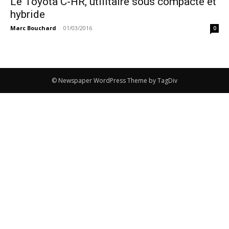
Le Toyota C-HR, utilitaire sous compacte et
hybride
Marc Bouchard
-
01/03/2016
0
© Newspaper WordPress Theme by TagDiv