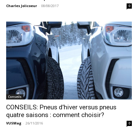
Charles Jolicoeur
-
08/08/2017
0
Conseils
CONSEILS: Pneus d’hiver versus pneus
quatre saisons : comment choisir?
VUSMag
-
26/11/2016
0