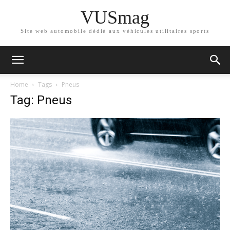
VUSmag
Site web automobile dédié aux véhicules utilitaires sports
Home
Tags
Pneus
Tag: Pneus