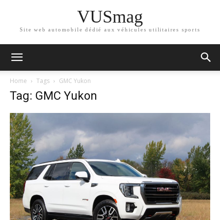
VUSmag
Site web automobile dédié aux véhicules utilitaires sports
Home
Tags
GMC Yukon
Tag: GMC Yukon