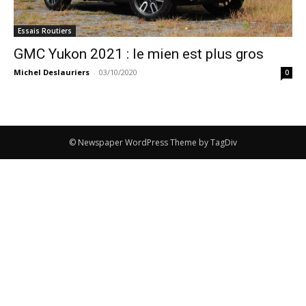
Essais Routiers
GMC Yukon 2021 : le mien est plus gros
Michel Deslauriers
-
03/10/2020
0
© Newspaper WordPress Theme by TagDiv