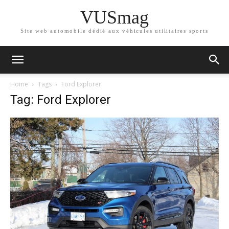
VUSmag
Site web automobile dédié aux véhicules utilitaires sports
Home
Tags
Ford Explorer
Tag: Ford Explorer