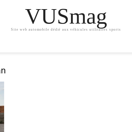
VUSmag
Site web automobile dédié aux véhicules utilitaires sports
an