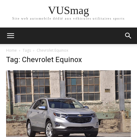
VUSmag
Site web automobile dédié aux véhicules utilitaires sports
Home
Tags
Chevrolet Equinox
Tag: Chevrolet Equinox