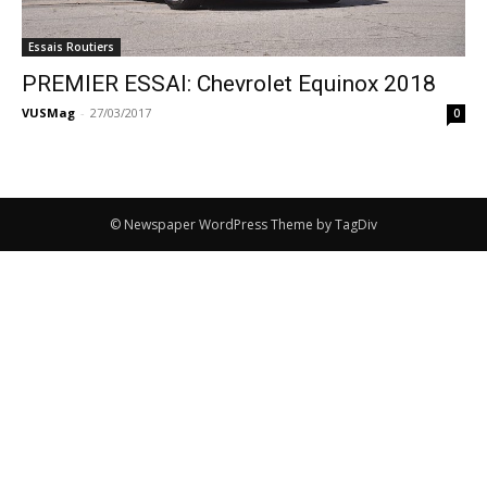
Essais Routiers
PREMIER ESSAI: Chevrolet Equinox 2018
VUSMag
-
27/03/2017
0
© Newspaper WordPress Theme by TagDiv