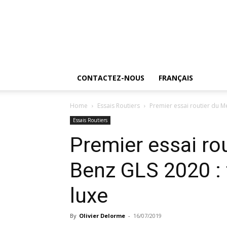
CONTACTEZ-NOUS
FRANÇAIS
Home
Essais Routiers
Premier essai routier du M
Essais Routiers
Premier essai ro
Benz GLS 2020 : 
luxe
By
Olivier Delorme
-
16/07/2019