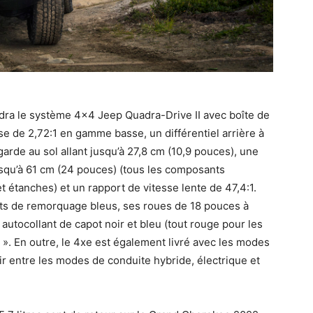
ra le système 4×4 Jeep Quadra-Drive II avec boîte de
sse de 2,72:1 en gamme basse, un différentiel arrière à
arde au sol allant jusqu’à 27,8 cm (10,9 pouces), une
usqu’à 61 cm (24 pouces) (tous les composants
t étanches) et un rapport de vitesse lente de 47,4:1.
hets de remorquage bleus, ses roues de 18 pouces à
autocollant de capot noir et bleu (tout rouge pour les
 ». En outre, le 4xe est également livré avec les modes
r entre les modes de conduite hybride, électrique et