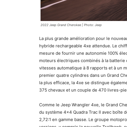
2022 Jeep Grand Cherokee | Photo: Jeep
La plus grande amélioration pour le nouvea
hybride rechargeable 4xe attendue. Le chiffr
mesure de fournir une autonomie 100% élect
moteurs électriques combinés à la batterie
vitesses automatique à 8 rapports et à un mo
premier quatre cylindres dans un Grand Cher
la plus efficace, la 4xe se distingue égal
375 chevaux et un couple de 470 livres-pie
Comme le Jeep Wrangler 4xe, le Grand Cher
du système 4×4 Quadra Trac II avec boîte de
2,72:1 en gamme basse. Le groupe motopro
versions, y compris la nouvelle Trailhawk, c