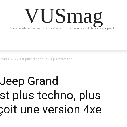
VUSmag
Site web automobile dédié aux véhicules utilitaires sports
okee 2022 est plus techno, plus performant...
 Jeep Grand
t plus techno, plus
çoit une version 4xe