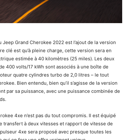
u Jeep Grand Cherokee 2022 est l’ajout de la version
e clé est qu’à pleine charge, cette version sera en
rique estimée à 40 kilomètres (25 miles). Les deux
 de 400 volts/17 kWh sont associés à une boîte de
teur quatre cylindres turbo de 2,0 litres – le tout
okee. Bien entendu, bien qu’il s’agisse de la version
ement par sa puissance, avec une puissance combinée de
ds.
okee 4xe n’est pas du tout compromis. Il est équipé
 transfert à deux vitesses et rapport de vitesse de
pulseur 4xe sera proposé avec presque toutes les
e qui en fera une offre vraiment unique.