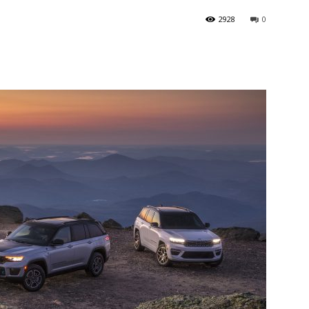
2928
0