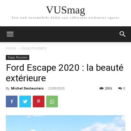
VUSmag
Site web automobile dédié aux véhicules utilitaires sports
Home
Essais Routiers
Essais Routiers
Ford Escape 2020 : la beauté
extérieure
By
Michel Deslauriers
-
25/09/2020
2006
0