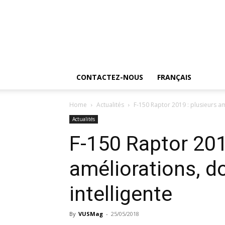
CONTACTEZ-NOUS
FRANÇAIS
Home
Actualités
F-150 Raptor 2019 : plusieurs am
Actualités
F-150 Raptor 201
améliorations, d
intelligente
By
VUSMag
-
25/05/2018