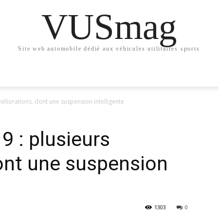
VUSmag
Site web automobile dédié aux véhicules utilitaires sports
éliorations, dont une suspension intelligente
9 : plusieurs
ont une suspension
1303
0