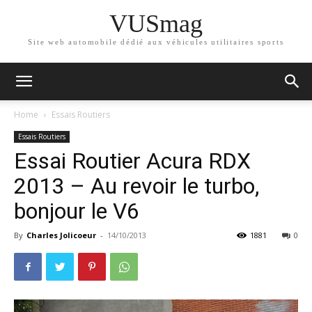
VUSmag
Site web automobile dédié aux véhicules utilitaires sports
Home
Essais Routiers
Essais Routiers
Essai Routier Acura RDX
2013 – Au revoir le turbo,
bonjour le V6
By
Charles Jolicoeur
-
14/10/2013
1881
0