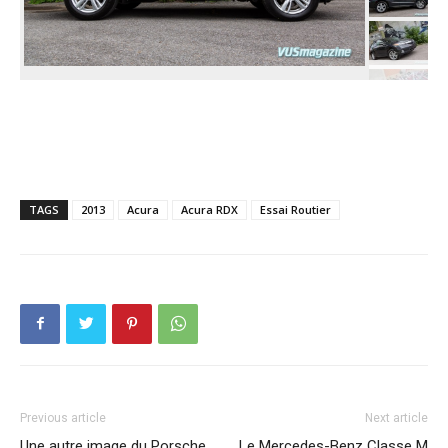
TAGS
2013
Acura
Acura RDX
Essai Routier
Previous article
Next article
Une autre image du Porsche
Le Mercedes-Benz Classe M