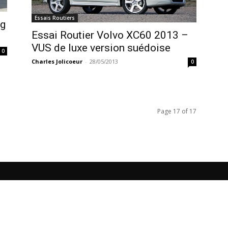
Essais Routiers
eg
Essai Routier Volvo XC60 2013 –
VUS de luxe version suédoise
0
Charles Jolicoeur
-
28/05/2013
0
Page 17 of 17