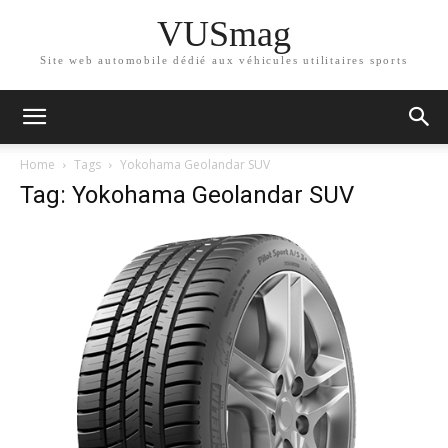
VUSmag
Site web automobile dédié aux véhicules utilitaires sports
Home
Tags
Yokohama Geolandar SUV
Tag: Yokohama Geolandar SUV