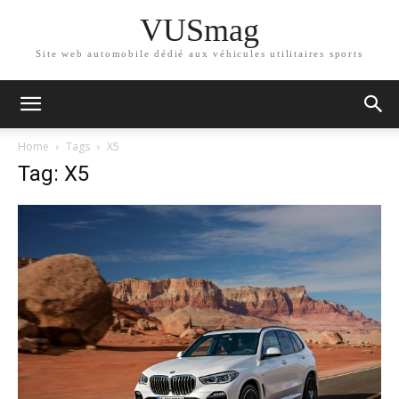
VUSmag
Site web automobile dédié aux véhicules utilitaires sports
Home
Tags
X5
Tag: X5