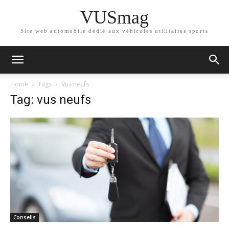
VUSmag
Site web automobile dédié aux véhicules utilitaires sports
Home
Tags
Vus neufs
Tag: vus neufs
Conseils