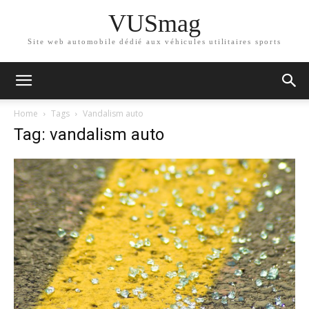
VUSmag
Site web automobile dédié aux véhicules utilitaires sports
Home
Tags
Vandalism auto
Tag: vandalism auto