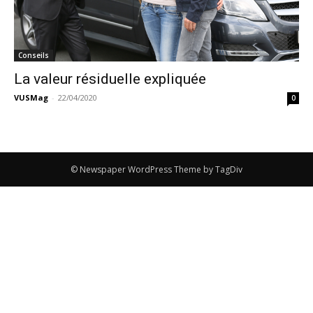
Conseils
La valeur résiduelle expliquée
VUSMag
-
22/04/2020
0
© Newspaper WordPress Theme by TagDiv