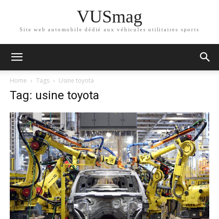
VUSmag
Site web automobile dédié aux véhicules utilitaires sports
Home
Tags
Usine toyota
Tag: usine toyota