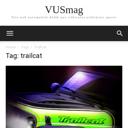
VUSmag
Site web automobile dédié aux véhicules utilitaires sports
Home
Tags
Trailcat
Tag: trailcat