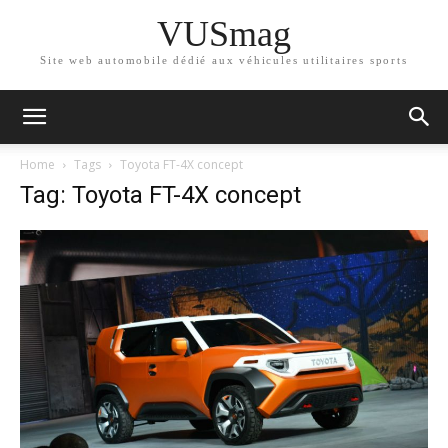
VUSmag
Site web automobile dédié aux véhicules utilitaires sports
Home
Tags
Toyota FT-4X concept
Tag: Toyota FT-4X concept