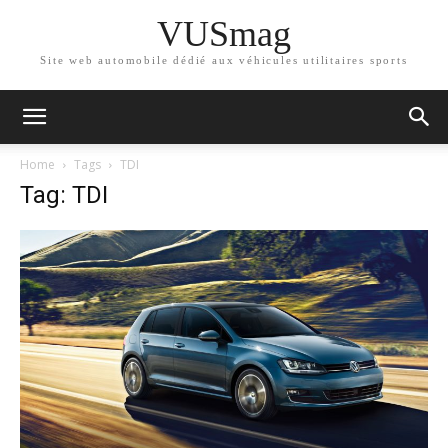
VUSmag
Site web automobile dédié aux véhicules utilitaires sports
Home
Tags
TDI
Tag: TDI