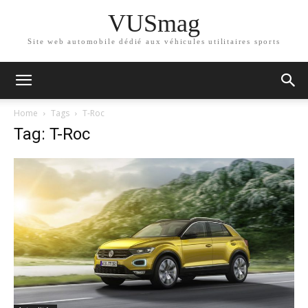
VUSmag
Site web automobile dédié aux véhicules utilitaires sports
Home
Tags
T-Roc
Tag: T-Roc