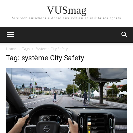
VUSmag
Site web automobile dédié aux véhicules utilitaires sports
Home
Tags
Système City Safety
Tag: système City Safety