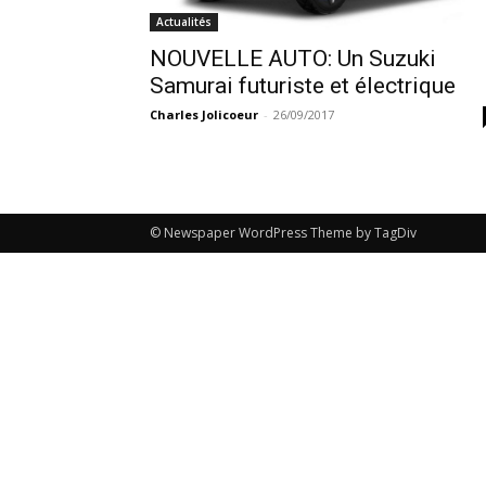
Actualités
NOUVELLE AUTO: Un Suzuki
Samurai futuriste et électrique
Charles Jolicoeur
-
26/09/2017
© Newspaper WordPress Theme by TagDiv