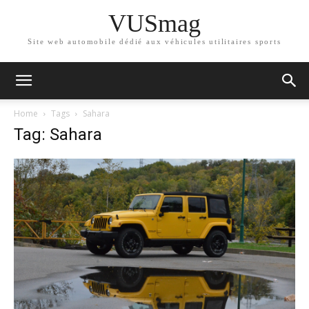
VUSmag
Site web automobile dédié aux véhicules utilitaires sports
Home
Tags
Sahara
Tag: Sahara