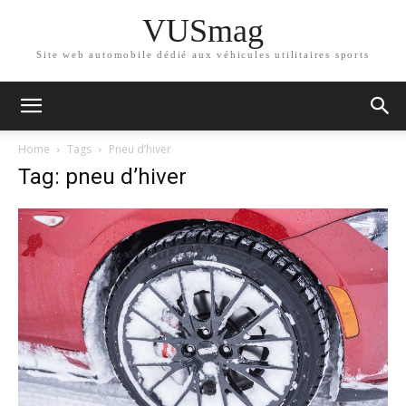
VUSmag
Site web automobile dédié aux véhicules utilitaires sports
Home
Tags
Pneu d’hiver
Tag: pneu d’hiver