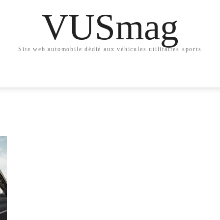
VUSmag
Site web automobile dédié aux véhicules utilitaires sports