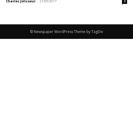
Charles Jolicoeur
-
21/09/2017
0
© Newspaper WordPress Theme by TagDiv