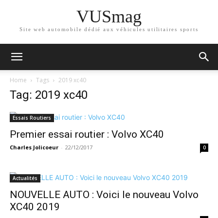
VUSmag
Site web automobile dédié aux véhicules utilitaires sports
Home
Tags
2019 xc40
Tag: 2019 xc40
Essais Routiers
Premier essai routier : Volvo XC40
Charles Jolicoeur
-
22/12/2017
0
Actualités
NOUVELLE AUTO : Voici le nouveau Volvo
XC40 2019