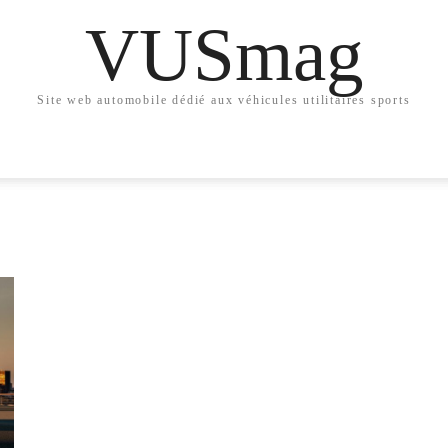
VUSmag
Site web automobile dédié aux véhicules utilitaires sports