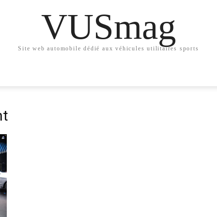
VUSmag
Site web automobile dédié aux véhicules utilitaires sports
ht