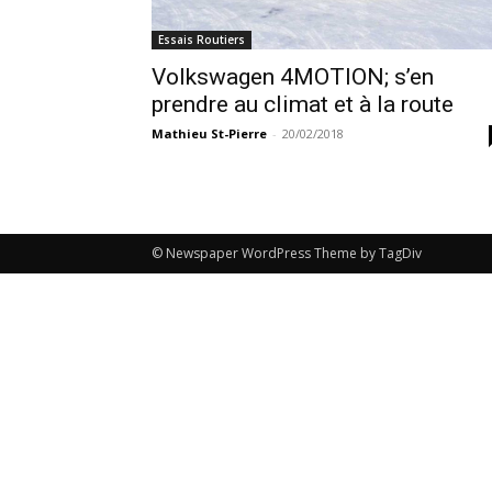
Essais Routiers
Volkswagen 4MOTION; s’en
prendre au climat et à la route
Mathieu St-Pierre
-
20/02/2018
© Newspaper WordPress Theme by TagDiv