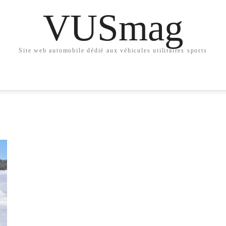
VUSmag
Site web automobile dédié aux véhicules utilitaires sports