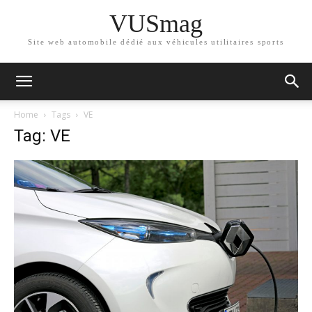
VUSmag
Site web automobile dédié aux véhicules utilitaires sports
Home
Tags
VE
Tag: VE